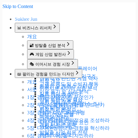
Skip to Content
Sukhee Jun
📊 비즈니스 리서치
개요
🔐 방탈출 산업 분석
개요
🎮 게임 산업 발전사
시장규모 및 통계
개요
🎭 이머시브 경험 시장
업계현황 및 주요 플레이어
게임 시장 개요
개요
📖 팔리는 경험을 만드는 디자인
비즈니스모델 및 수익구조
경쟁적 vs 편안한 게임 역사
시장 개요
개요
고객 트렌드 및 소비자 행동
동물의 숲 케이스 스터디
이머시브 씨어터 심층 분석
서문
이용 동기 및 심리 분석
심즈 케이스 스터디
주요 사례 연구
1장. 경험 디자인이란 무엇인가
기술 트렌드 및 혁신
코지 게임 장르 분석
코지 이머시브 레퍼런스 조사
2장. 무엇이 훌륭한 경험을 만드는가
글로벌 시장 비교
시장 비중 분석
비즈니스 모델 분석
3장. 경험의 다섯 가지 유형
규제, 안전, 법률
마케팅 전략
고객 인사이트
4장. 경험 환경을 전략적으로 조성하라
시장 전망 및 위협 요인
게임 디자인 원칙
방탈출과의 비교
5장. 디자인 씽킹으로 경험을 혁신하라
방탈출 사업 적용 전략
트렌드 및 전망
6장. 경험의 여정을 디자인하라